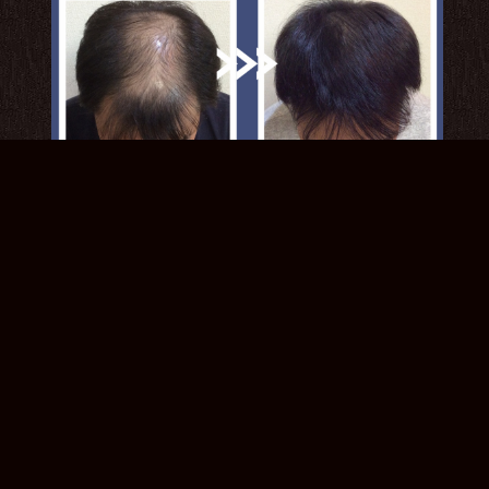
実績症例
2023.12.14
症例写真【３２歳男性・発毛コース２４回】