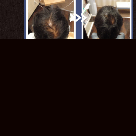
実績症例
2023.12.21
症例写真【３２歳男性・全額返金発毛保証２
４回】